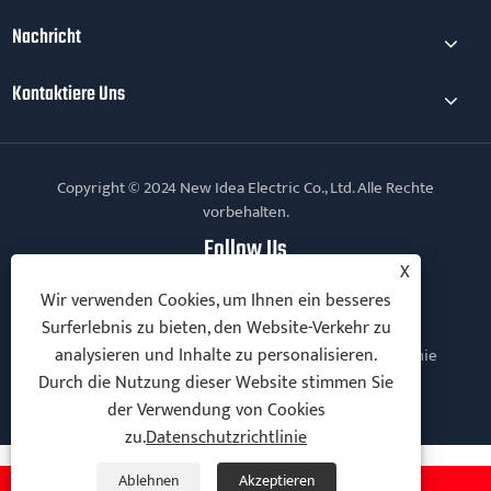
Nachricht
Kontaktiere Uns
Copyright © 2024 New Idea Electric Co., Ltd. Alle Rechte
vorbehalten.
Follow Us
X
Wir verwenden Cookies, um Ihnen ein besseres
Surferlebnis zu bieten, den Website-Verkehr zu
analysieren und Inhalte zu personalisieren.
Links
Sitemap
RSS
XML
Datenschutzrichtlinie
Durch die Nutzung dieser Website stimmen Sie
der Verwendung von Cookies
zu.
Datenschutzrichtlinie
Ablehnen
Akzeptieren