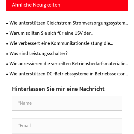
Ähnliche Neuigkeiten
Wie unterstützen Gleichstrom-Stromversorgungssysteme
eine stabile industrielle Stromverteilung?
Warum sollten Sie sich für eine USV der
Hochfrequenzserie für einen Leistungsschutz der nächsten
Wie verbessert eine Kommunikationsleistung die
Stufe entscheiden?
Zuverlässigkeit moderner Netzwerke?
Was sind Leistungsschalter?
Wie adressieren die verteilten Betriebsbedarfsmaterialien
Stromversorgungsschmerzpunkte von dezentralen Geräten
Wie unterstützen DC -Betriebssysteme in Betriebssektor,
über wichtige Felder hinweg?
Industrie-, Rechenzentren und Schienenverkehrsanbieter
Hinterlassen Sie mir eine Nachricht
stabiler Gerätebetrieb?