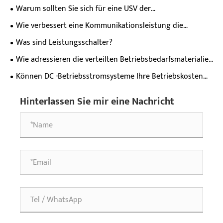
eine stabile industrielle Stromverteilung?
Warum sollten Sie sich für eine USV der
Hochfrequenzserie für einen Leistungsschutz der nächsten
Wie verbessert eine Kommunikationsleistung die
Stufe entscheiden?
Zuverlässigkeit moderner Netzwerke?
Was sind Leistungsschalter?
Wie adressieren die verteilten Betriebsbedarfsmaterialien
Stromversorgungsschmerzpunkte von dezentralen Geräten
Können DC -Betriebsstromsysteme Ihre Betriebskosten
über wichtige Felder hinweg?
senken?
Hinterlassen Sie mir eine Nachricht