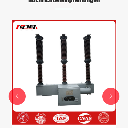
Nachrichtenempfehlungen
Wie schützt ein UPS Geräte vor Stromfluten?
Mehr sehen >>

