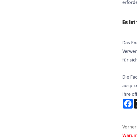
erforde
Es ist
Das En
Verwen
für sic
Die Fa
ausprob
ihre o
F
Vorheri
Warum 