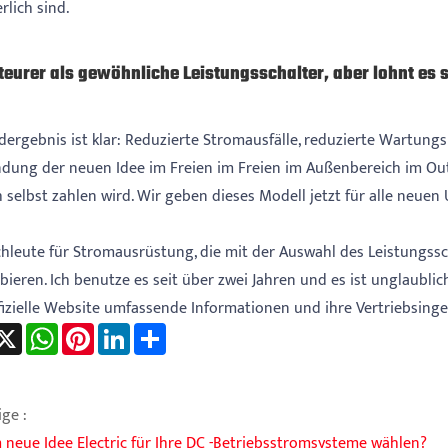
rlich sind.
 teurer als gewöhnliche Leistungsschalter, aber lohnt es 
dergebnis ist klar: Reduzierte Stromausfälle, reduzierte Wartung
dung der neuen Idee im Freien im Freien im Außenbereich im Out
h selbst zahlen wird. Wir geben dieses Modell jetzt für alle neue
chleute für Stromausrüstung, die mit der Auswahl des Leistungssch
ieren. Ich benutze es seit über zwei Jahren und es ist unglaublic
ffizielle Website umfassende Informationen und ihre Vertriebsinge
acebook
X
WhatsApp
Pinterest
LinkedIn
Share
ge :
neue Idee Electric für Ihre DC -Betriebsstromsysteme wählen?