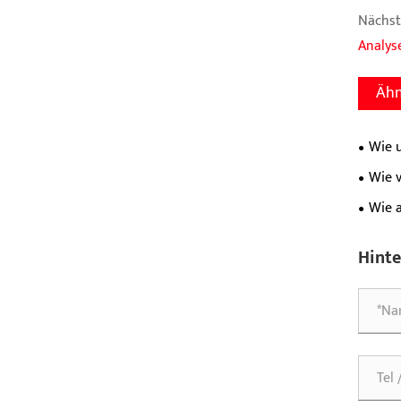
Nächst
Analys
Ähn
Wie 
stabile
Wie v
modern
Wie a
Stromv
wichti
Hinte