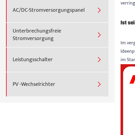
verrin
AC/DC-Stromversorgungspanel

Ist se
Unterbrechungsfreie

Stromversorgung
Im ver
Ideenp
Leistungsschalter
im Sta

PV -Wechselrichter
