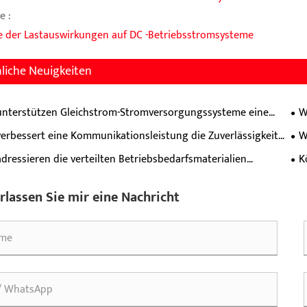
e :
e der Lastauswirkungen auf DC -Betriebsstromsysteme
liche Neuigkeiten
unterstützen Gleichstrom-Stromversorgungssysteme eine
W
 industrielle Stromverteilung?
ein
erbessert eine Kommunikationsleistung die Zuverlässigkeit
W
er Netzwerke?
dressieren die verteilten Betriebsbedarfsmaterialien
K
ersorgungsschmerzpunkte von dezentralen Geräten über
ge Felder hinweg?
rlassen Sie mir eine Nachricht