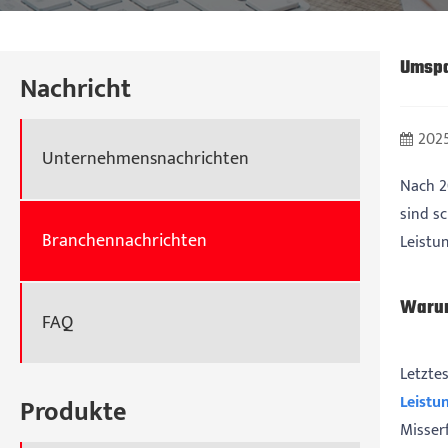
Umspa
Nachricht
2025
Unternehmensnachrichten
Nach 2
sind s
Branchennachrichten
Leistu
Warum
FAQ
Letzte
Leistu
Produkte
Misser