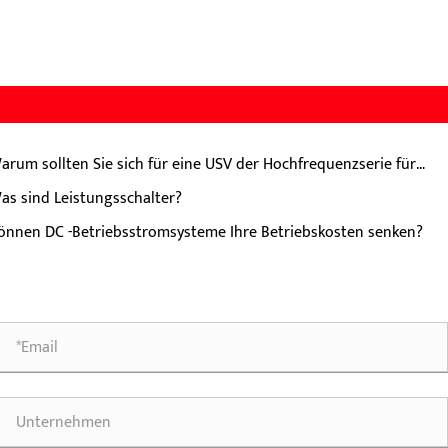
arum sollten Sie sich für eine USV der Hochfrequenzserie für
en Leistungsschutz der nächsten Stufe entscheiden?
as sind Leistungsschalter?
önnen DC -Betriebsstromsysteme Ihre Betriebskosten senken?