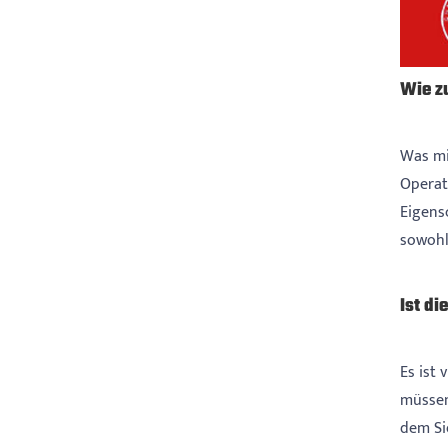
Wie z
Was mi
Operat
Eigens
sowohl 
Ist di
Es ist 
müssen
dem Si