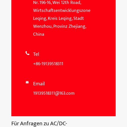
Nr. 196-16, Wei 12th Road,
Wirtschaftsentwicklungszone
Leqing, Kreis Leqing, Stadt
Wenzhou, Provinz Zhejiang,
China
Tel

+86-19139518311
Email

19139518311@163.com
Für Anfragen zu AC/DC-