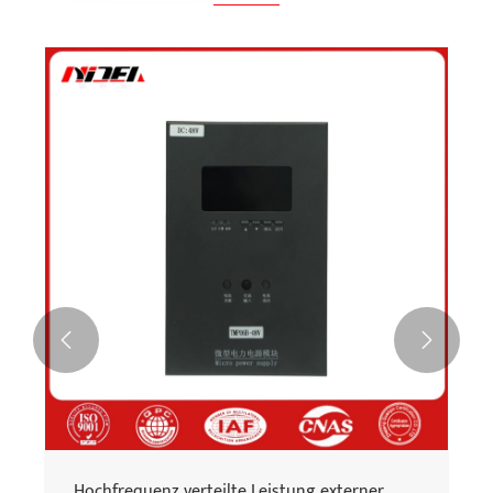


Hochfrequenz verteilte Leistung externer