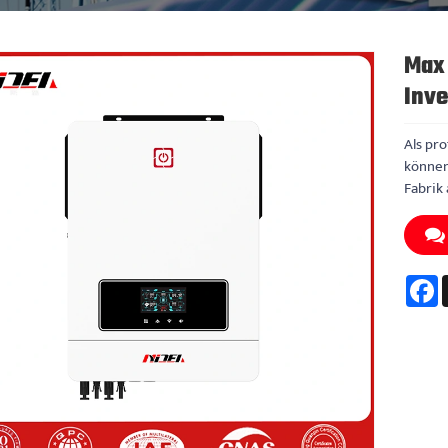
Max 
Inve
Als pr
können
Fabrik
F