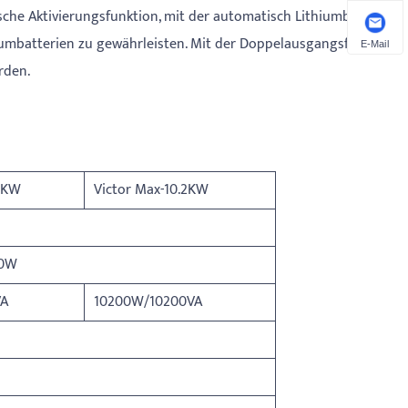
sche Aktivierungsfunktion, mit der automatisch Lithiumbatterien
iumbatterien zu gewährleisten. Mit der Doppelausgangsfunktion
E-Mail
rden.
.2KW
Victor Max-10.2KW
00W
VA
10200W/10200VA