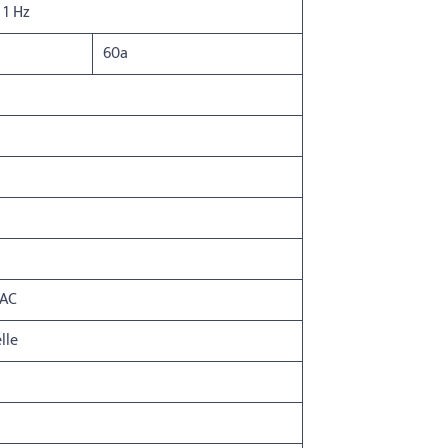
 1 Hz
60a
VAC
lle