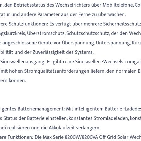
, den Betriebsstatus des Wechselrichters über Mobiltelefone, C
atur und andere Parameter aus der Ferne zu überwachen.
rere Schutzfunktionen: Es verfügt über mehrere Sicherheitssch
gskurzkreis, Überstromschutz, Schutzschutzschutz, der den Wechs
e angeschlossene Geräte vor Überspannung, Unterspannung, Kur
bilität und der Zuverlässigkeit des Systems.
e Sinuswellenausgang: Es gibt reine Sinuswellen -Wechselstromgän
 mit hohen Stromqualitätsanforderungen liefern, den normalen B
gern können.
elligentes Batteriemanagement: Mit intelligentem Batterie -Laded
s Status der Batterie einstellen, konstantes Stromladeladen, k
di realisieren und die Akkulaufzeit verlängern.
tere Funktionen: Die Max-Serie 8200W/8200VA Off Grid Solar Wech