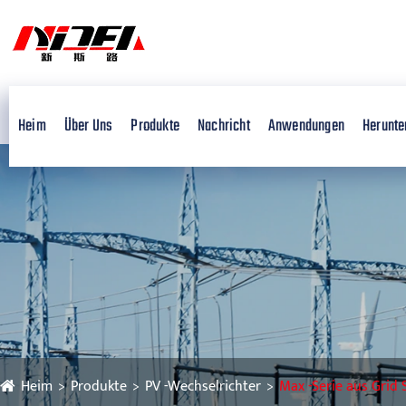
Heim
Über Uns
Produkte
Nachricht
Anwendungen
Herunte
Heim
Produkte
PV -Wechselrichter
Max -Serie aus Grid 