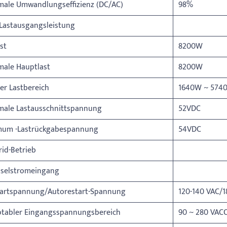
male Umwandlungseffizienz (DC/AC)
98%
Lastausgangsleistung
ast
8200W
male Hauptlast
8200W
er Lastbereich
1640W ~ 574
male Lastausschnittspannung
52VDC
um -Lastrückgabespannung
54VDC
rid-Betrieb
selstromeingang
tartspannung/Autorestart-Spannung
120-140 VAC/1
ptabler Eingangsspannungsbereich
90 ~ 280 VAC