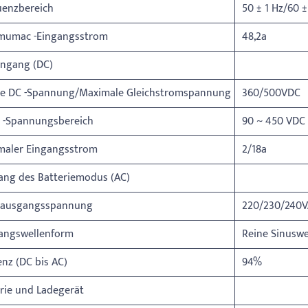
uenzbereich
50 ± 1 Hz/60 ±
mumac -Eingangsstrom
48,2a
ingang (DC)
e DC -Spannung/Maximale Gleichstromspannung
360/500VDC
 -Spannungsbereich
90 ~ 450 VDC
maler Eingangsstrom
2/18a
ang des Batteriemodus (AC)
ausgangsspannung
220/230/240
angswellenform
Reine Sinuswe
ienz (DC bis AC)
94%
rie und Ladegerät