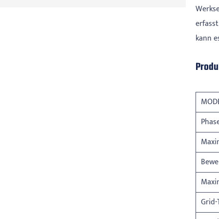
Werkse
erfass
kann e
Produ
MOD
Phas
Maxim
Bewe
Maxi
Grid-