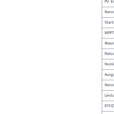
PV -E
Nenn
Star
MPPT
Maxi
Netz
Nomi
Ausg
Nenn
Leist
EFFI