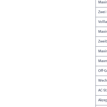
Maxi
Zwei 
Volll
Maxi
Zweit
Maxi
Maxm
Off-G
Wech
AC-S
Akze