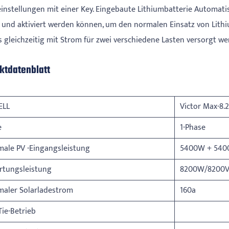
instellungen mit einer Key. Eingebaute Lithiumbatterie Automati
t und aktiviert werden können, um den normalen Einsatz von Lith
s gleichzeitig mit Strom für zwei verschiedene Lasten versorgt we
ktdatenblatt
ELL
Victor Max-8
e
1-Phase
ale PV -Eingangsleistung
5400W + 54
rtungsleistung
8200W/8200
maler Solarladestrom
160a
Tie-Betrieb