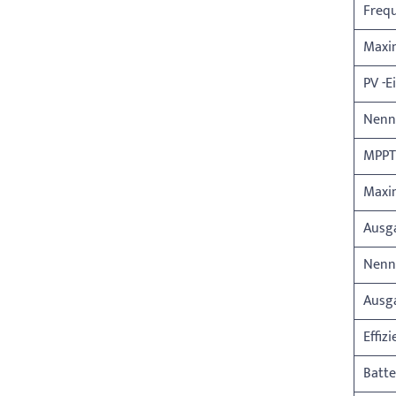
Freq
Maxi
PV -E
Nenn
MPPT
Maxi
Ausg
Nenn
Ausg
Effiz
Batte