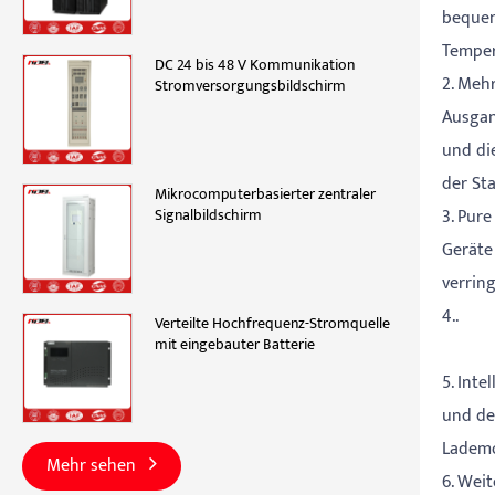
bequem
Temper
DC 24 bis 48 V Kommunikation
2. Meh
Stromversorgungsbildschirm
Ausgan
und di
der Sta
Mikrocomputerbasierter zentraler
3. Pur
Signalbildschirm
Geräte
verrin
4..
Verteilte Hochfrequenz-Stromquelle
mit eingebauter Batterie
5. Int
und de
Lademo
Mehr sehen
6. Wei