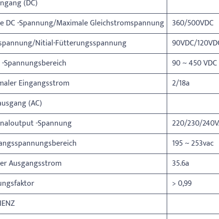
ingang (DC)
e DC -Spannung/Maximale Gleichstromspannung
360/500VDC
tspannung/Nitial-Fütterungsspannung
90VDC/120VD
 -Spannungsbereich
90 ~ 450 VDC
maler Eingangsstrom
2/18a
ausgang (AC)
naloutput -Spannung
220/230/240
angsspannungsbereich
195 ~ 253vac
er Ausgangsstrom
35.6a
ungsfaktor
> 0,99
ZIENZ