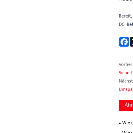
Bereit
DC -Be
F
Vorheri
Sicher
Nächst
Umspan
Ähn
Wie 
stabile