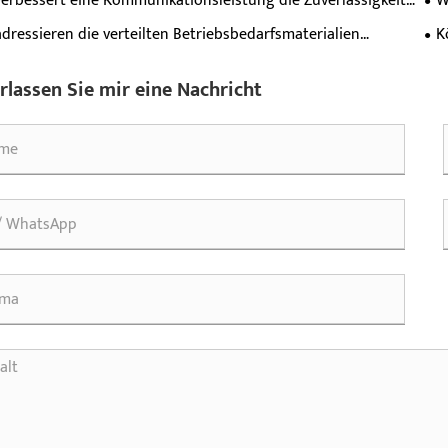
erbessert eine Kommunikationsleistung die Zuverlässigkeit
W
er Netzwerke?
dressieren die verteilten Betriebsbedarfsmaterialien
K
ersorgungsschmerzpunkte von dezentralen Geräten über
ge Felder hinweg?
rlassen Sie mir eine Nachricht