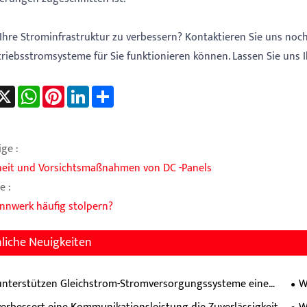
, Ihre Strominfrastruktur zu verbessern? Kontaktieren Sie uns no
triebsstromsysteme für Sie funktionieren können. Lassen Sie uns
acebook
X
WhatsApp
Pinterest
LinkedIn
Share
ge :
heit und Vorsichtsmaßnahmen von DC -Panels
e :
nwerk häufig stolpern?
liche Neuigkeiten
unterstützen Gleichstrom-Stromversorgungssysteme eine
W
 industrielle Stromverteilung?
ein