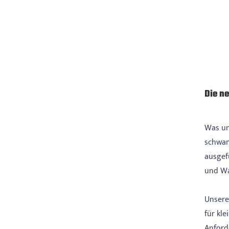
Die ne
Was un
schwan
ausgef
und Wa
Unsere
für kl
Anford