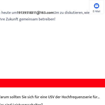
ch heute um
19139518311@163.com
Um zu diskutieren, wie unsere
E-Mail
 Ihre Zukunft gemeinsam betreiben!
arum sollten Sie sich für eine USV der Hochfrequenzserie für
en Leistungsschutz der nächsten Stufe entscheiden?