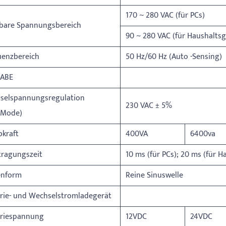
170 ~ 280 VAC (für PCs)
bare Spannungsbereich
90 ~ 280 VAC (für Haushaltsg
uenzbereich
50 Hz/60 Hz (Auto -Sensing)
ABE
selspannungsregulation
230 VAC ± 5%
.Mode)
kraft
400VA
6400va
tragungszeit
10 ms (für PCs); 20 ms (für H
enform
Reine Sinuswelle
rie- und Wechselstromladegerät
eriespannung
12VDC
24VDC