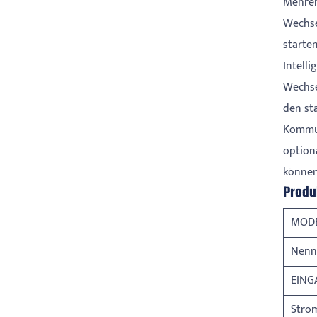
Mehrer
Wechse
starte
Intell
Wechse
den st
Kommun
option
können
Produ
MOD
Nenn
EING
Stro