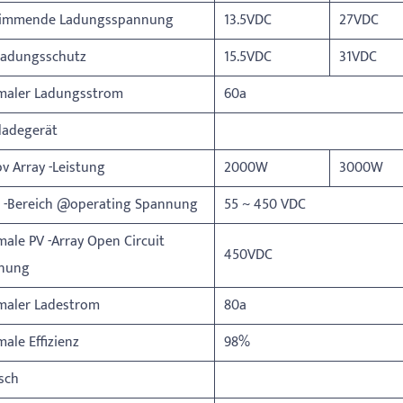
immende Ladungsspannung
13.5VDC
27VDC
ladungsschutz
15.5VDC
31VDC
maler Ladungsstrom
60a
ladegerät
v Array -Leistung
2000W
3000W
 -Bereich @operating Spannung
55 ~ 450 VDC
ale PV -Array Open Circuit
450VDC
nung
maler Ladestrom
80a
ale Effizienz
98%
sch