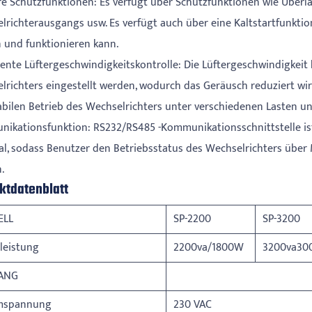
e Schutzfunktionen: Es verfügt über Schutzfunktionen wie Überl
lrichterausgangs usw. Es verfügt auch über eine Kaltstartfunkti
n und funktionieren kann.
igente Lüftergeschwindigkeitskontrolle: Die Lüftergeschwindigke
lrichters eingestellt werden, wodurch das Geräusch reduziert wir
abilen Betrieb des Wechselrichters unter verschiedenen Lasten 
ikationsfunktion: RS232/RS485 -Kommunikationsschnittstelle i
al, sodass Benutzer den Betriebsstatus des Wechselrichters übe
.
ktdatenblatt
ELL
SP-2200
SP-3200
leistung
2200va/1800W
3200va30
ANG
mspannung
230 VAC