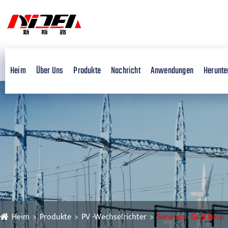
Heim
Über Uns
Produkte
Nachricht
Anwendungen
Herunte
Heim
Produkte
PV -Wechselrichter
Serie von Grid Solar