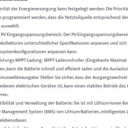
iorität der Energieversorgung kann festgelegt werden: Die Priorit
o programmiert werden, dass die Netzteilquelle entsprechend d
l auswählt.
r PV-Eingangsspannungsbereich: Der PV-Eingangsspannungsbereich
kollektoren unterschiedlicher Spezifikationen anpassen und si
systemkonfigurationen anpassen kann.
istungs-MPPT-Ladung: MPPT-Ladecontroller (Eingebaute Maximal P
hen, kann die Batterie schnell und effizient laden und die Auslast
Sinuswellenausgabe: Stellen Sie sicher, dass der Ausgangswechsel 
iedenen elektrischen Geräten ist, kann einen stabilen Betrieb de
eren.
ibilität und Verwaltung der Batterie: Sie ist mit Lithium-Ionen-
y Management System (BMS) von Lithium-Batterien, intelligentes
ielebensdauer.