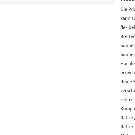
Die Pr
kann s
flexibe
Breite
Sonnen
Sonnen
Hochle
erreic
Reine 
versch
reduzi
Kompat
Batter
Batter