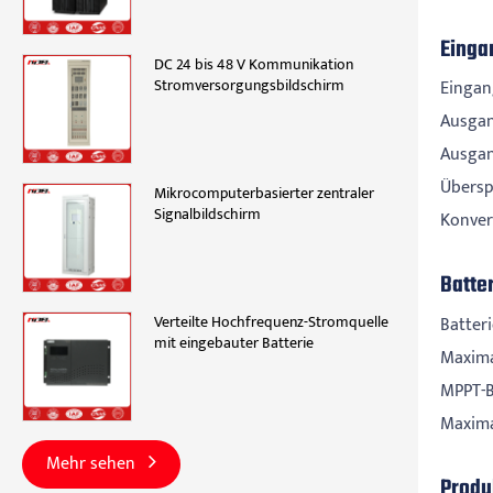
Einga
DC 24 bis 48 V Kommunikation
Stromversorgungsbildschirm
Eingan
Ausgan
Ausgan
Übersp
Mikrocomputerbasierter zentraler
Signalbildschirm
Konver
Batte
Verteilte Hochfrequenz-Stromquelle
Batter
mit eingebauter Batterie
Maxima
MPPT-B
Maxima
Mehr sehen
Prod