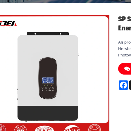
SP S
Ener
Als pro
Herstel
Photov
F