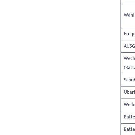
Wähl
Freq
AUSG
Wech
(Batt
Schub
Über
Well
Batte
Batt