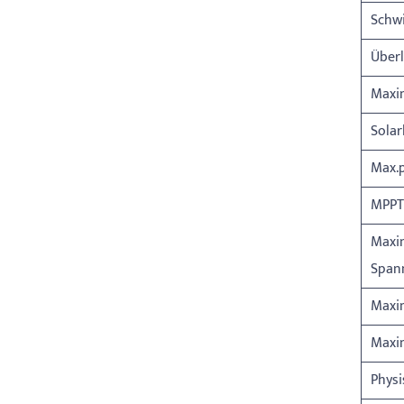
Schw
Über
Maxi
Solar
Max.p
MPPT
Maxim
Span
Maxi
Maxim
Physi