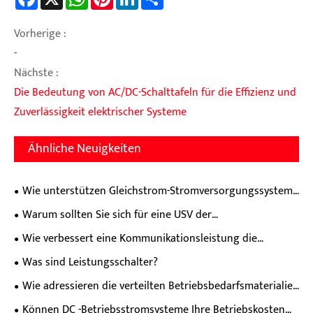
Vorherige :
-
Nächste :
Die Bedeutung von AC/DC-Schalttafeln für die Effizienz und
Zuverlässigkeit elektrischer Systeme
Ähnliche Neuigkeiten
Wie unterstützen Gleichstrom-Stromversorgungssysteme
eine stabile industrielle Stromverteilung?
Warum sollten Sie sich für eine USV der
Hochfrequenzserie für einen Leistungsschutz der nächsten
Wie verbessert eine Kommunikationsleistung die
Stufe entscheiden?
Zuverlässigkeit moderner Netzwerke?
Was sind Leistungsschalter?
Wie adressieren die verteilten Betriebsbedarfsmaterialien
Stromversorgungsschmerzpunkte von dezentralen Geräten
Können DC -Betriebsstromsysteme Ihre Betriebskosten