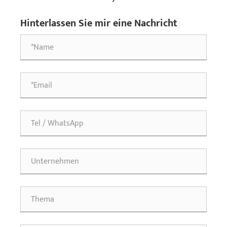
über wichtige Felder hinweg?
senken?
Hinterlassen Sie mir eine Nachricht